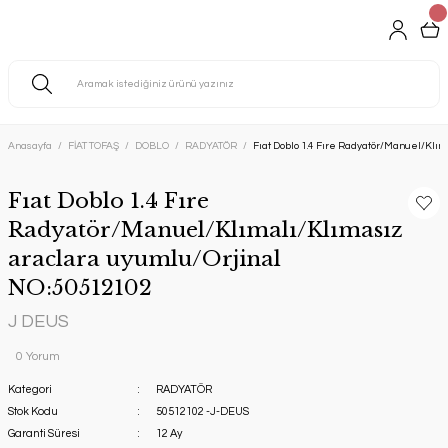
Anasayfa
FİAT TOFAŞ
DOBLO
RADYATÖR
Fıat Doblo 1.4 Fıre Radyatör/Manuel/Klı
Fıat Doblo 1.4 Fıre
Radyatör/Manuel/Klımalı/Klımasız
araclara uyumlu/Orjinal
NO:50512102
J DEUS
0 Yorum
Kategori
RADYATÖR
Stok Kodu
50512102 -J-DEUS
Garanti Süresi
12 Ay