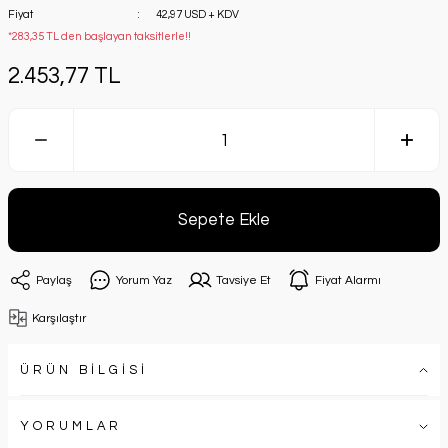
Fiyat
42,97 USD + KDV
*283,35 TL den başlayan taksitlerle!!
2.453,77 TL
Sepete Ekle
Paylaş
Yorum Yaz
Tavsiye Et
Fiyat Alarmı
Karşılaştır
ÜRÜN BİLGİSİ
YORUMLAR