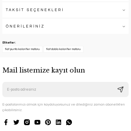
TAKSİT SEÇENEKLERİ
ÖNERİLERİNİZ
Etiketler :
fiat punto kalorifer motoru
fiat doblo kalorifer motoru
Mail listemize kayıt olun
E-postalarımızı almak için kaydoluyorsunuz ve dilediğiniz zaman abonelikten
çıkabilirsiniz.