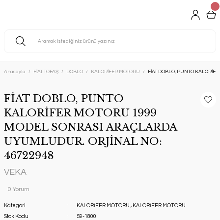
Anasayfa
FİAT TOFAŞ
DOBLO
KALORİFER MOTORU
FİAT DOBLO, PUNTO KALORİF
FİAT DOBLO, PUNTO
KALORİFER MOTORU 1999
MODEL SONRASI ARAÇLARDA
UYUMLUDUR. ORJİNAL NO:
46722948
VEKA
0 Yorum
Kategori
KALORİFER MOTORU
,
KALORİFER MOTORU
Stok Kodu
59-1800