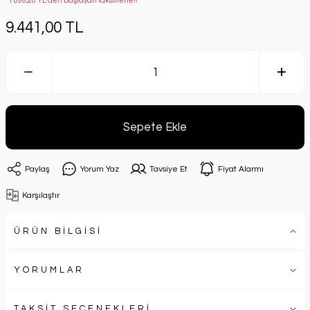
*1.090,20 TL den başlayan taksitlerle!!
9.441,00 TL
Sepete Ekle
Paylaş
Yorum Yaz
Tavsiye Et
Fiyat Alarmı
Karşılaştır
ÜRÜN BİLGİSİ
YORUMLAR
TAKSİT SEÇENEKLERİ