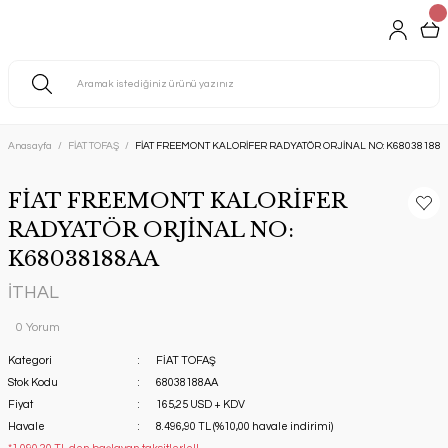
Anasayfa
FİAT TOFAŞ
FİAT FREEMONT KALORİFER RADYATÖR ORJİNAL NO: K68038188
FİAT FREEMONT KALORİFER
RADYATÖR ORJİNAL NO:
K68038188AA
İTHAL
0 Yorum
Kategori
FİAT TOFAŞ
Stok Kodu
68038188AA
Fiyat
165,25 USD + KDV
Havale
8.496,90 TL (%10,00 havale indirimi)