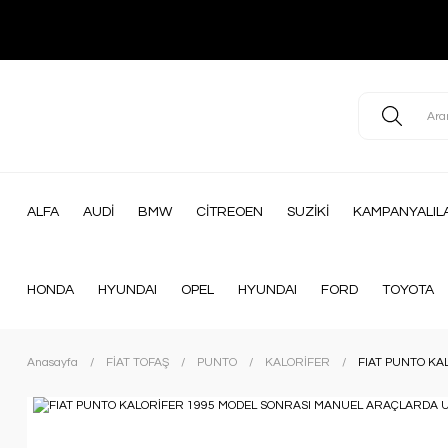
ALFA
AUDİ
BMW
CİTREOEN
SUZİKİ
KAMPANYALIL
HONDA
HYUNDAI
OPEL
HYUNDAI
FORD
TOYOTA
Anasayfa
FİAT TOFAŞ
PUNTO
KALORİFER
FIAT PUNTO KA