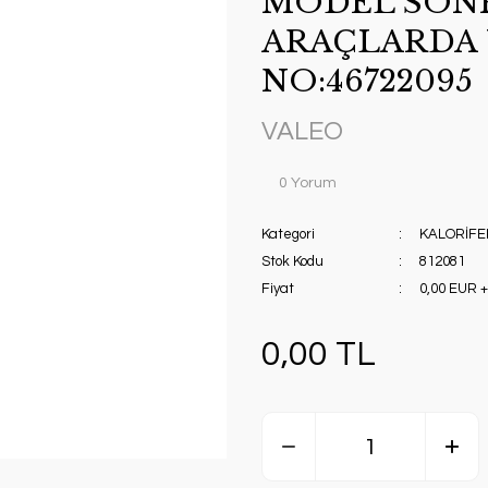
MODEL SON
ARAÇLARDA 
NO:46722095
VALEO
0 Yorum
Kategori
KALORİFE
Stok Kodu
812081
Fiyat
0,00 EUR 
0,00 TL