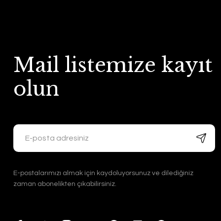
Mail listemize kayıt
olun
E-postalarımızı almak için kaydoluyorsunuz ve dilediğiniz
zaman abonelikten çıkabilirsiniz.