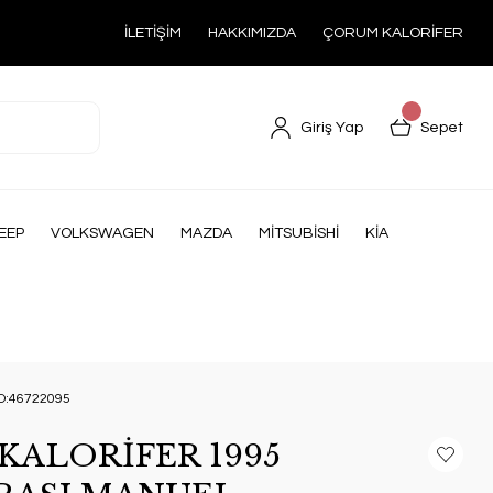
İLETİŞİM
HAKKIMIZDA
ÇORUM KALORİFER
Giriş Yap
Sepet
EEP
VOLKSWAGEN
MAZDA
MİTSUBİSHİ
KİA
O:46722095
KALORİFER 1995