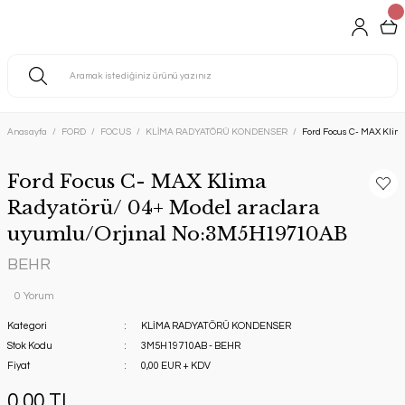
Anasayfa
FORD
FOCUS
KLİMA RADYATÖRÜ KONDENSER
Ford Focus C- MAX Klim
Ford Focus C- MAX Klima
Radyatörü/ 04+ Model araclara
uyumlu/Orjınal No:3M5H19710AB
BEHR
0 Yorum
Kategori
KLİMA RADYATÖRÜ KONDENSER
Stok Kodu
3M5H19710AB - BEHR
Fiyat
0,00 EUR + KDV
0,00 TL