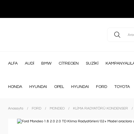
ALFA
AUDİ
BMW
CİTREOEN
SUZİKİ
KAMPANYALIL
HONDA
HYUNDAI
OPEL
HYUNDAI
FORD
TOYOTA
Anasayfa
FORD
MONDEO
KLİMA RADYATÖRÜ KONDENSER