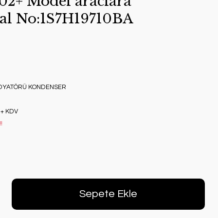
 02+ Model araclara
al No:1S7H19710BA
ADYATÖRÜ KONDENSER
 + KDV
!
Sepete Ekle