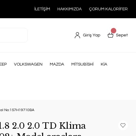
İLETİŞİM
HAKKIMIZDA
ÇORUM KALORİFER
Giriş Yap
Sepet
EEP
VOLKSWAGEN
MAZDA
MİTSUBİSHİ
KİA
jınal No:1S7H19710BA
.8 2.0 2.0 TD Klima