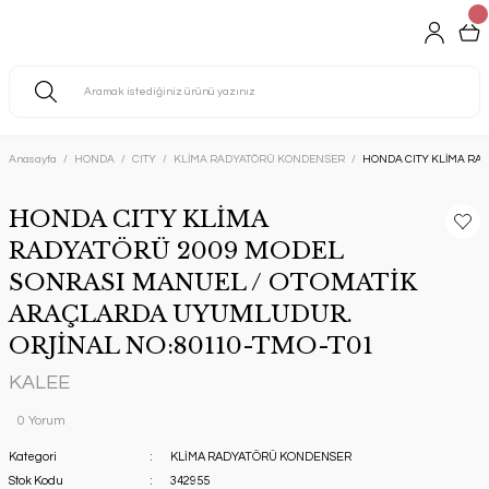
Anasayfa
HONDA
CITY
KLİMA RADYATÖRÜ KONDENSER
HONDA CITY KLİMA RA
HONDA CITY KLİMA
RADYATÖRÜ 2009 MODEL
SONRASI MANUEL / OTOMATİK
ARAÇLARDA UYUMLUDUR.
ORJİNAL NO:80110-TMO-T01
KALEE
0 Yorum
Kategori
KLİMA RADYATÖRÜ KONDENSER
Stok Kodu
342955