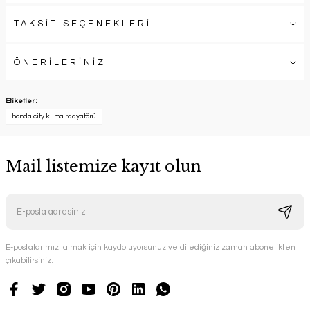
TAKSİT SEÇENEKLERİ
ÖNERİLERİNİZ
Etiketler :
honda city klima radyatörü
Mail listemize kayıt olun
E-postalarımızı almak için kaydoluyorsunuz ve dilediğiniz zaman abonelikten
çıkabilirsiniz.