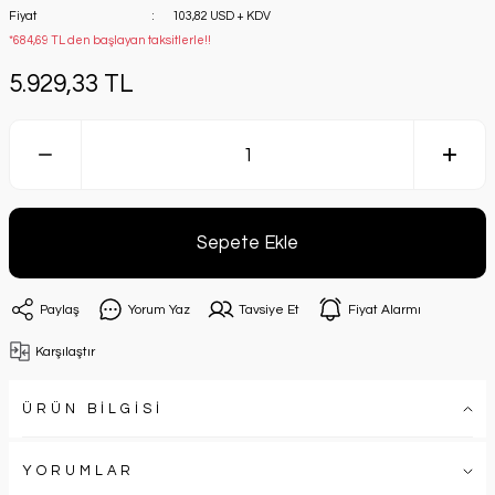
Fiyat
103,82 USD + KDV
*684,69 TL den başlayan taksitlerle!!
5.929,33 TL
Sepete Ekle
Paylaş
Yorum Yaz
Tavsiye Et
Fiyat Alarmı
Karşılaştır
ÜRÜN BİLGİSİ
YORUMLAR