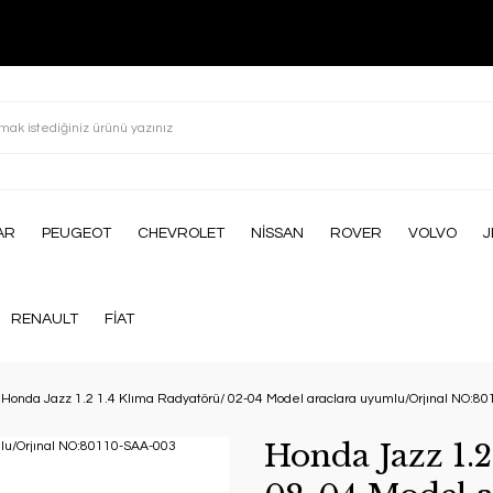
AR
PEUGEOT
CHEVROLET
NİSSAN
ROVER
VOLVO
J
RENAULT
FİAT
Honda Jazz 1.2 1.4 Klıma Radyatörü/ 02-04 Model araclara uyumlu/Orjınal NO:8
Honda Jazz 1.