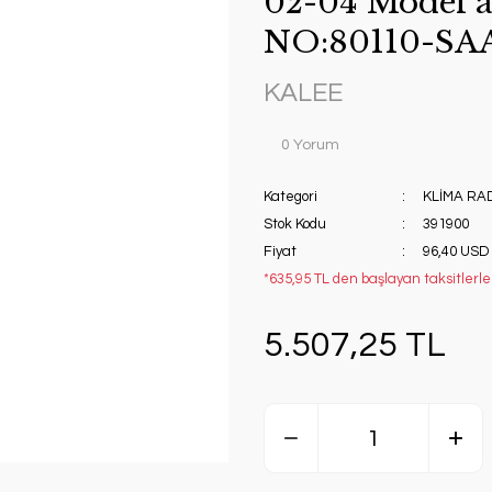
02-04 Model a
NO:80110-SA
KALEE
0 Yorum
Kategori
KLİMA RA
Stok Kodu
391900
Fiyat
96,40 USD
*635,95 TL den başlayan taksitlerle!
5.507,25 TL