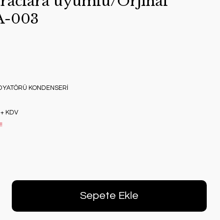
raclara uyumlu/Orjınal
A-003
DYATÖRÜ KONDENSERİ
 + KDV
!
Sepete Ekle