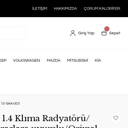
İLETİŞİM
HAKKIMIZDA
ÇORUM KALORİFER
Giriş Yap
Sepet
EEP
VOLKSWAGEN
MAZDA
MİTSUBİSHİ
KİA
0110-SAA-003
2 1.4 Klıma Radyatörü/