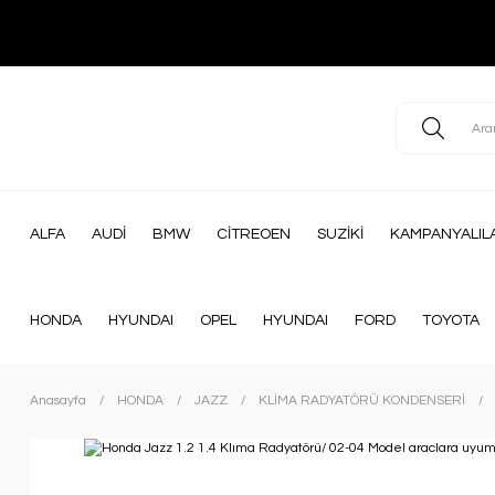
ALFA
AUDİ
BMW
CİTREOEN
SUZİKİ
KAMPANYALIL
HONDA
HYUNDAI
OPEL
HYUNDAI
FORD
TOYOTA
Anasayfa
HONDA
JAZZ
KLİMA RADYATÖRÜ KONDENSERİ