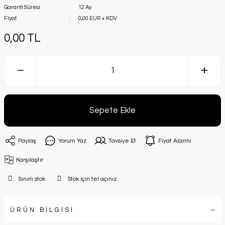
Garanti Süresi
12 Ay
Fiyat
0,00 EUR + KDV
0,00 TL
Sepete Ekle
Paylaş
Yorum Yaz
Tavsiye Et
Fiyat Alarmı
Karşılaştır
Sınırlı stok
Stok için tel açınız
ÜRÜN BİLGİSİ