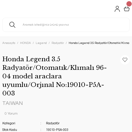
Anasayfa
HONDA
Legend
Radyatör
Honda Legend 3.5 Radyatör/Otomatık/Klımalı
Honda Legend 3.5
Radyatör/Otomatık/Klımalı 96-
04 model araclara
uyumlu/Orjınal No:19010-P5A-
003
TAIWAN
0 Yorum
Kategori
Radyatör
Stok Kodu
19010-P5A-003