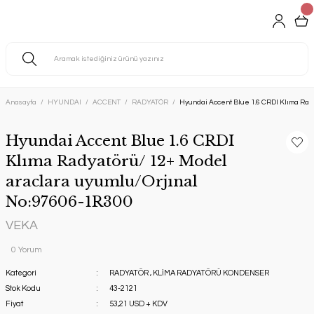
Anasayfa
HYUNDAI
ACCENT
RADYATÖR
Hyundai Accent Blue 1.6 CRDI Klıma Rad
Hyundai Accent Blue 1.6 CRDI
Klıma Radyatörü/ 12+ Model
araclara uyumlu/Orjınal
No:97606-1R300
VEKA
0 Yorum
Kategori
RADYATÖR
,
KLİMA RADYATÖRÜ KONDENSER
Stok Kodu
43-2121
Fiyat
53,21 USD + KDV