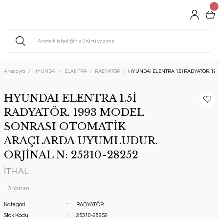
Anasayfa
HYUNDAI
ELANTRA
RADYATÖR
HYUNDAI ELENTRA 1.5İ RADYATÖR. 1
HYUNDAI ELENTRA 1.5İ
RADYATÖR. 1993 MODEL
SONRASI OTOMATİK
ARAÇLARDA UYUMLUDUR.
ORJİNAL N: 25310-28252
İTHAL
0 Yorum
Kategori
RADYATÖR
Stok Kodu
25310-28252