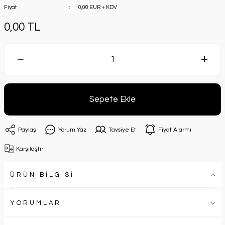
Fiyat
0,00 EUR + KDV
0,00 TL
Sepete Ekle
Paylaş
Yorum Yaz
Tavsiye Et
Fiyat Alarmı
Karşılaştır
ÜRÜN BİLGİSİ
YORUMLAR