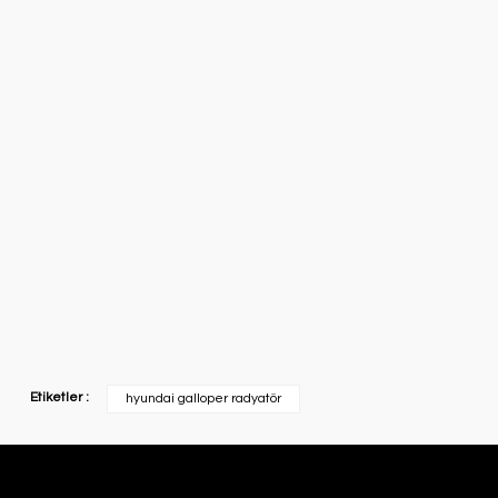
Etiketler :
hyundai galloper radyatör