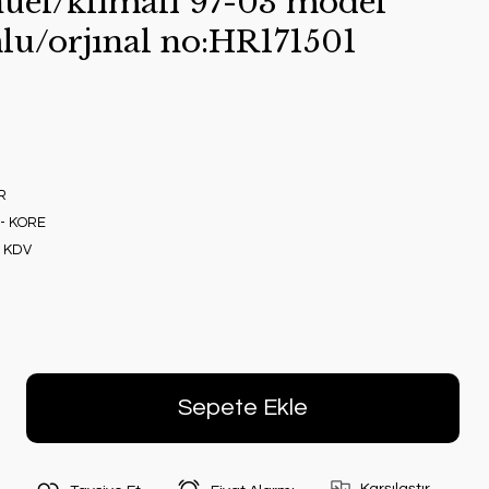
uel/klımalı 97-03 model
lu/orjınal no:HR171501
R
- KORE
+ KDV
Sepete Ekle