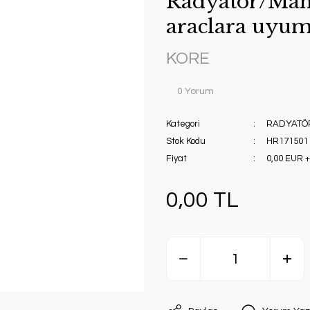
Radyatör/Man
araclara uyum
KORE
0 Yorum
Kategori
RADYATÖ
Stok Kodu
HR171501 
Fiyat
0,00 EUR 
0,00 TL