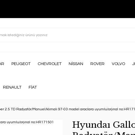
AR
PEUGEOT
CHEVROLET
NİSSAN
ROVER
VOLVO
J
RENAULT
FİAT
er 2.5 TD Radyatör/Manuel/klımalı 97-03 model araclara uyumlu/orjınal no:HR17
Hyundaı Gallo