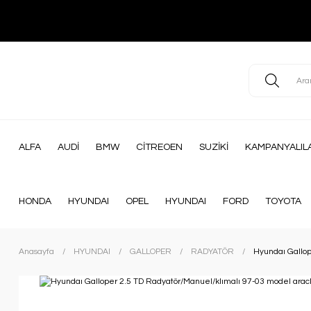
ALFA
AUDİ
BMW
CİTREOEN
SUZİKİ
KAMPANYALIL
HONDA
HYUNDAI
OPEL
HYUNDAI
FORD
TOYOTA
Anasayfa
HYUNDAI
GALLOPER
RADYATÖR
Hyundaı Gallop