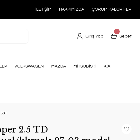
İLETİŞİM
HAKKIMIZDA
ÇORUM KALORİFER
Giriş Yap
Sepet
EEP
VOLKSWAGEN
MAZDA
MİTSUBİSHİ
KİA
1501
per 2.5 TD