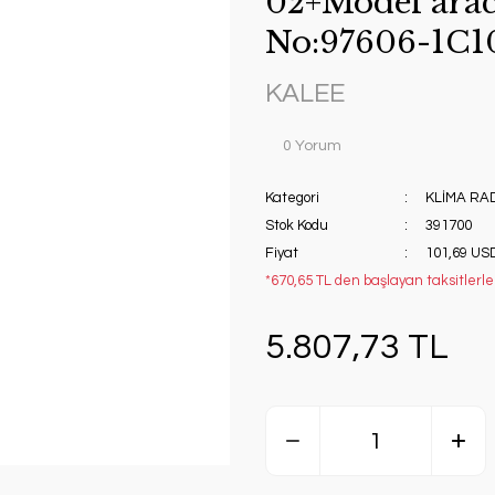
02+Model arac
No:97606-1C1
KALEE
0 Yorum
Kategori
KLİMA R
Stok Kodu
391700
Fiyat
101,69 US
*670,65 TL den başlayan taksitlerle!
5.807,73 TL