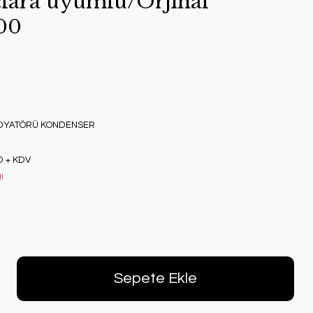
lara uyumlu/Orjınal
00
ADYATÖRÜ KONDENSER
D + KDV
!
Sepete Ekle