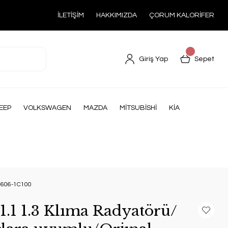
İLETİŞİM
HAKKIMIZDA
ÇORUM KALORİFER
Giriş Yap
Sepet
EEP
VOLKSWAGEN
MAZDA
MİTSUBİSHİ
KİA
97606-1C100
1.1 1.3 Klıma Radyatörü/