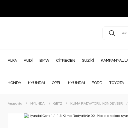
ALFA
AUDİ
BMW
CİTREOEN
SUZİKİ
KAMPANYALIL
HONDA
HYUNDAI
OPEL
HYUNDAI
FORD
TOYOTA
Anasayfa
HYUNDAI
GETZ
KLİMA RADYATÖRÜ KONDENSER