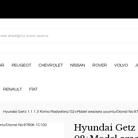
AR
PEUGEOT
CHEVROLET
NİSSAN
ROVER
VOLVO
J
RENAULT
FİAT
Hyundai Getz 1.1 1.3 Klıma Radyatörü/ 02+Model araclara uyumlu/Orjınal No:
Hyundai Getz 