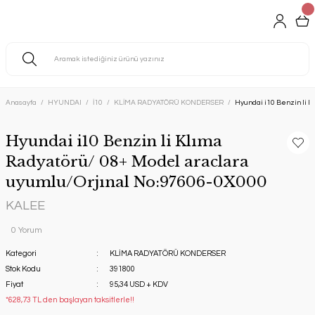
Anasayfa
HYUNDAI
İ10
KLİMA RADYATÖRÜ KONDERSER
Hyundai i10 Benzin li K
Hyundai i10 Benzin li Klıma
Radyatörü/ 08+ Model araclara
uyumlu/Orjınal No:97606-0X000
KALEE
0 Yorum
Kategori
KLİMA RADYATÖRÜ KONDERSER
Stok Kodu
391800
Fiyat
95,34 USD + KDV
*628,73 TL den başlayan taksitlerle!!