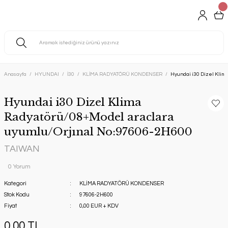
Anasayfa
HYUNDAI
İ30
KLİMA RADYATÖRÜ KONDENSER
Hyundai i30 Dizel Klim
Hyundai i30 Dizel Klima
Radyatörü/08+Model araclara
uyumlu/Orjınal No:97606-2H600
TAIWAN
0 Yorum
Kategori
KLİMA RADYATÖRÜ KONDENSER
Stok Kodu
97606-2H600
Fiyat
0,00 EUR + KDV
0,00 TL