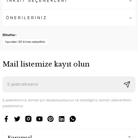
TAKSİT SEÇENEKLERİ
ÖNERİLERİNİZ
Etiketler :
hyundai i30 klima radyatörü
Mail listemize kayıt olun
E-postalarımızı almak için kaydoluyorsunuz ve dilediğiniz zaman abonelikten
çıkabilirsiniz.
Kurumsal