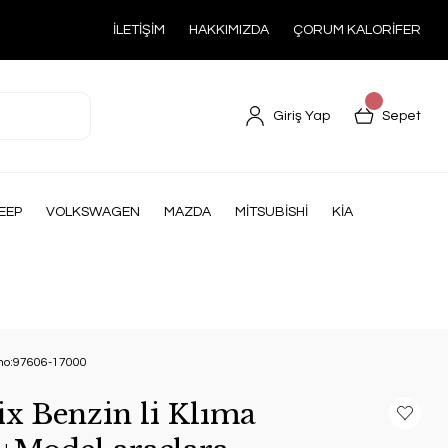
İLETİŞİM
HAKKIMIZDA
ÇORUM KALORİFER
Giriş Yap
Sepet
EEP
VOLKSWAGEN
MAZDA
MİTSUBİSHİ
KİA
l no:97606-17000
x Benzin li Klıma