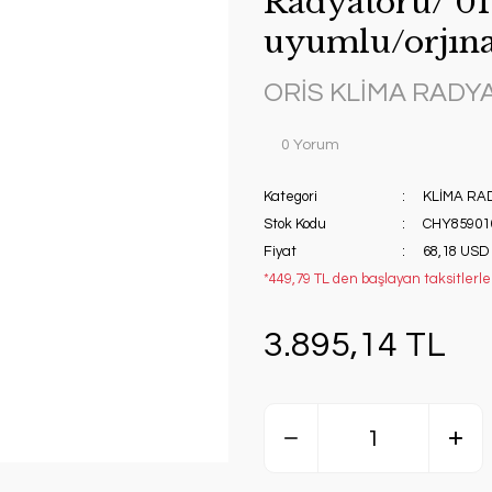
Radyatörü/ 01
uyumlu/orjına
ORİS KLİMA RAD
0 Yorum
Kategori
KLİMA R
Stok Kodu
CHY85901
Fiyat
68,18 USD
*449,79 TL den başlayan taksitlerle!
3.895,14 TL