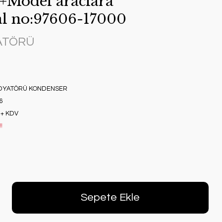
+Model araclara
l no:97606-17000
YATÖRÜ
ADYATÖRÜ KONDENSER
6
 + KDV
!
Sepete Ekle