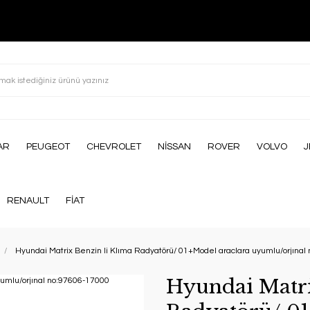
AR
PEUGEOT
CHEVROLET
NİSSAN
ROVER
VOLVO
J
RENAULT
FİAT
Hyundai Matrix Benzin li Klıma Radyatörü/ 01+Model araclara uyumlu/orjına
Hyundai Matri