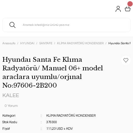
Anasayfa
HYUNDAI
SANTAFE
KLİMA RADYATÖRÜ KONDENSER
Hyundaı Santa Fe
Hyundaı Santa Fe Klıma
Radyatörü/ Manuel 06+ model
araclara uyumlu/orjınal
No:97606-2B200
KALEE
0 Yorum
Kategori
KLİMA RADYATÖRÜ KONDENSER
Stok Kodu
379300
Fiyat
111,23 USD + KDV