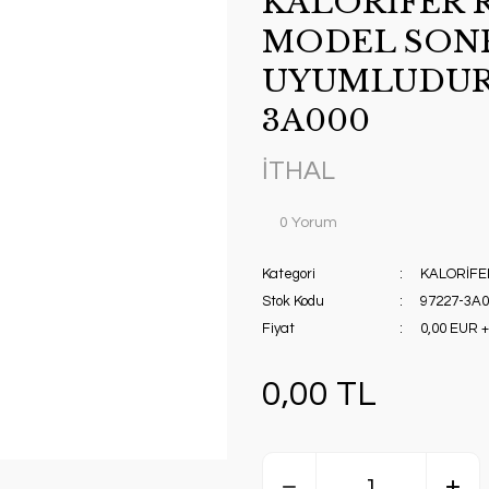
KALORİFER 
MODEL SONR
UYUMLUDUR. 
3A000
İTHAL
0 Yorum
Kategori
KALORİFE
Stok Kodu
97227-3A0
Fiyat
0,00 EUR 
0,00 TL