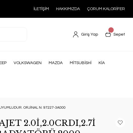
İLETİŞİM
HAKKIMIZDA
ÇORUM KALORİFER
Giriş Yap
Sepet
EEP
VOLKSWAGEN
MAZDA
MİTSUBİSHİ
KİA
 UYUMLUDUR. ORJİNAL N: 97227-3A000
ET 2.0İ,2.0CRDI,2.7İ