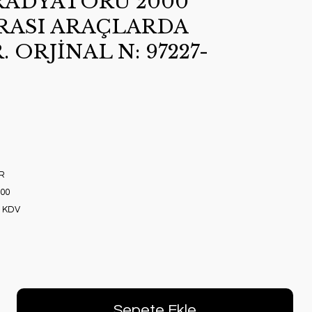
RADYATÖRÜ 2000
ASI ARAÇLARDA
ORJİNAL N: 97227-
R
00
+ KDV
Sepete Ekle