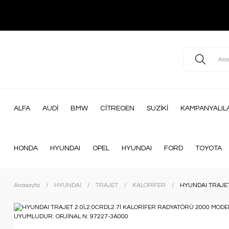
ALFA
AUDİ
BMW
CİTREOEN
SUZİKİ
KAMPANYALIL
HONDA
HYUNDAI
OPEL
HYUNDAI
FORD
TOYOTA
Anasayfa
HYUNDAI
TRAJET
KALORİFER
HYUNDAI TRAJET