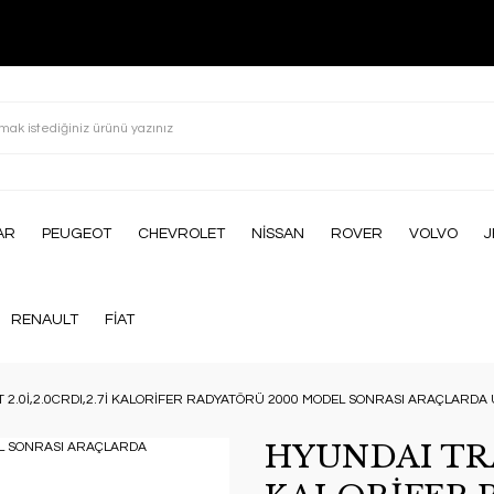
AR
PEUGEOT
CHEVROLET
NİSSAN
ROVER
VOLVO
J
RENAULT
FİAT
 2.0İ,2.0CRDI,2.7İ KALORİFER RADYATÖRÜ 2000 MODEL SONRASI ARAÇLARDA
HYUNDAI TRAJ