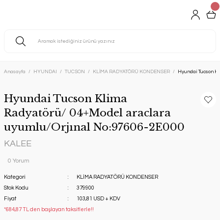
Anasayfa
HYUNDAI
TUCSON
KLİMA RADYATÖRÜ KONDENSER
Hyundai Tucson Kl
Hyundai Tucson Klima
Radyatörü/ 04+Model araclara
uyumlu/Orjınal No:97606-2E000
KALEE
0 Yorum
Kategori
KLİMA RADYATÖRÜ KONDENSER
Stok Kodu
379900
Fiyat
103,81 USD + KDV
*684,87 TL den başlayan taksitlerle!!