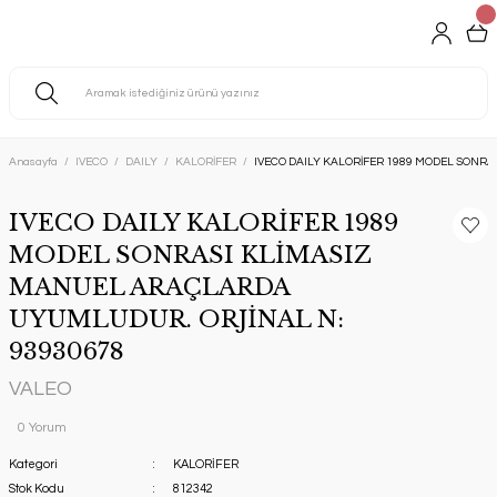
Anasayfa
IVECO
DAILY
KALORİFER
IVECO DAILY KALORİFER 1989 MODEL SONR
IVECO DAILY KALORİFER 1989
MODEL SONRASI KLİMASIZ
MANUEL ARAÇLARDA
UYUMLUDUR. ORJİNAL N:
93930678
VALEO
0 Yorum
Kategori
KALORİFER
Stok Kodu
812342