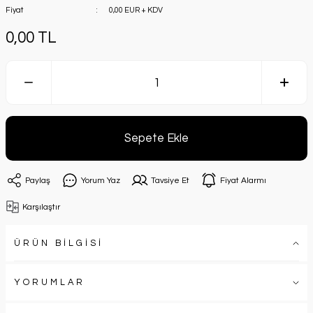
Fiyat
0,00 EUR + KDV
0,00 TL
Sepete Ekle
Paylaş
Yorum Yaz
Tavsiye Et
Fiyat Alarmı
Karşılaştır
ÜRÜN BİLGİSİ
YORUMLAR