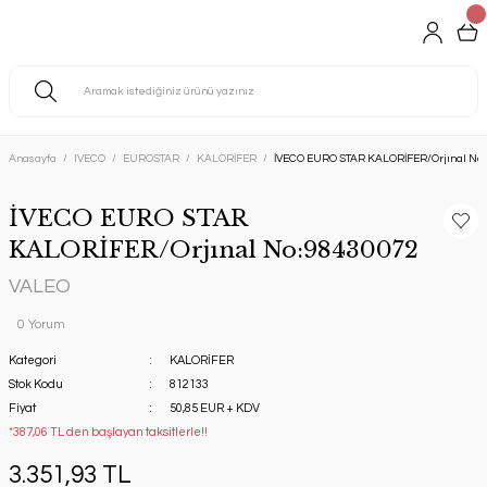
Anasayfa
IVECO
EUROSTAR
KALORİFER
İVECO EURO STAR KALORİFER/Orjınal No
İVECO EURO STAR
KALORİFER/Orjınal No:98430072
VALEO
0 Yorum
Kategori
KALORİFER
Stok Kodu
812133
Fiyat
50,85 EUR + KDV
*387,06 TL den başlayan taksitlerle!!
3.351,93 TL