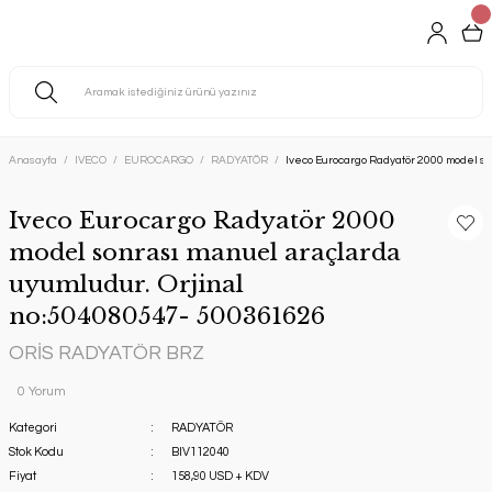
Anasayfa
IVECO
EUROCARGO
RADYATÖR
Iveco Eurocargo Radyatör 2000 model s
Iveco Eurocargo Radyatör 2000
model sonrası manuel araçlarda
uyumludur. Orjinal
no:504080547- 500361626
ORİS RADYATÖR BRZ
0 Yorum
Kategori
RADYATÖR
Stok Kodu
BIV112040
Fiyat
158,90 USD + KDV