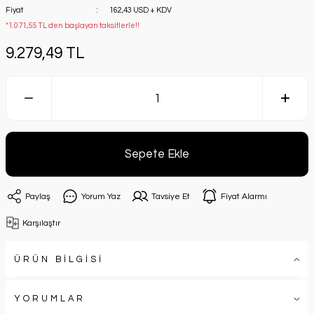
Fiyat
162,43 USD + KDV
*1.071,55 TL den başlayan taksitlerle!!
9.279,49 TL
Sepete Ekle
Paylaş
Yorum Yaz
Tavsiye Et
Fiyat Alarmı
Karşılaştır
ÜRÜN BİLGİSİ
YORUMLAR