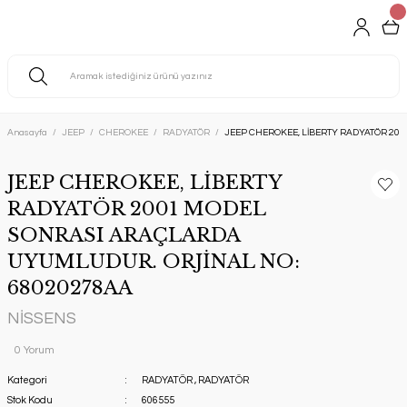
Anasayfa
JEEP
CHEROKEE
RADYATÖR
JEEP CHEROKEE, LİBERTY RADYATÖR 20
JEEP CHEROKEE, LİBERTY
RADYATÖR 2001 MODEL
SONRASI ARAÇLARDA
UYUMLUDUR. ORJİNAL NO:
68020278AA
NİSSENS
0 Yorum
Kategori
RADYATÖR
,
RADYATÖR
Stok Kodu
606555