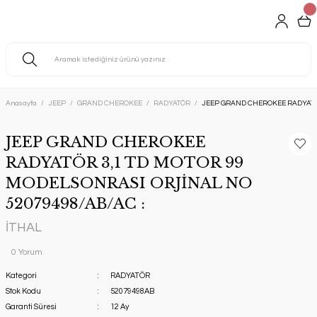
Anasayfa
JEEP
GRAND CHEROKEE
RADYATÖR
JEEP GRAND CHEROKEE RADYATÖR
JEEP GRAND CHEROKEE
RADYATÖR 3,1 TD MOTOR 99
MODELSONRASI ORJİNAL NO
52079498/AB/AC :
İTHAL
0 Yorum
Kategori
RADYATÖR
Stok Kodu
52079498AB
Garanti Süresi
12 Ay