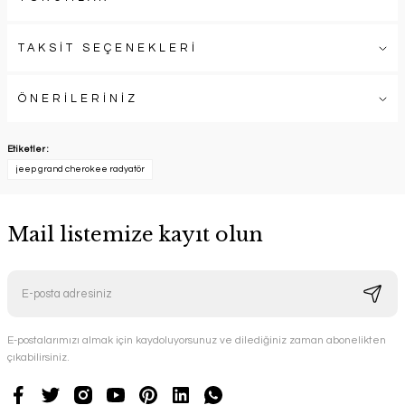
TAKSİT SEÇENEKLERİ
ÖNERİLERİNİZ
Etiketler :
jeep grand cherokee radyatör
Mail listemize kayıt olun
E-postalarımızı almak için kaydoluyorsunuz ve dilediğiniz zaman abonelikten
çıkabilirsiniz.