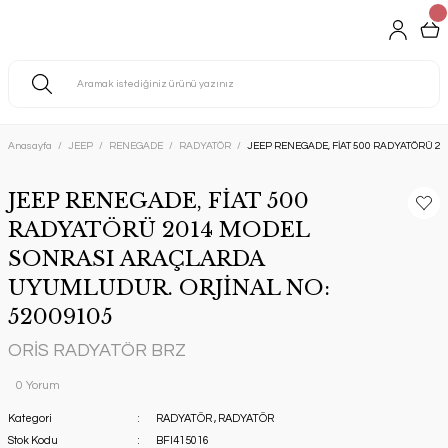
Anasayfa
JEEP
RENEGADE
RADYATÖR
JEEP RENEGADE, FİAT 500 RADYATÖRÜ 
JEEP RENEGADE, FİAT 500
RADYATÖRÜ 2014 MODEL
SONRASI ARAÇLARDA
UYUMLUDUR. ORJİNAL NO:
52009105
ORİS RADYATÖR BRZ
0 Yorum
Kategori
RADYATÖR
,
RADYATÖR
Stok Kodu
BFI415016