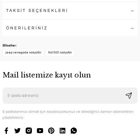
TAKSİT SEÇENEKLERİ
ÖNERİLERİNİZ
Etiketler :
jeep renegade radyatör
fiat 500 radyatör
Mail listemize kayıt olun
E-postalarımızı almak için kaydoluyorsunuz ve dilediğiniz zaman abonelikten
çıkabilirsiniz.