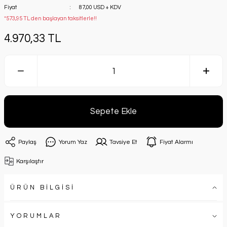
Fiyat
87,00 USD + KDV
*573,95 TL den başlayan taksitlerle!!
4.970,33 TL
Sepete Ekle
Paylaş
Yorum Yaz
Tavsiye Et
Fiyat Alarmı
Karşılaştır
ÜRÜN BİLGİSİ
YORUMLAR