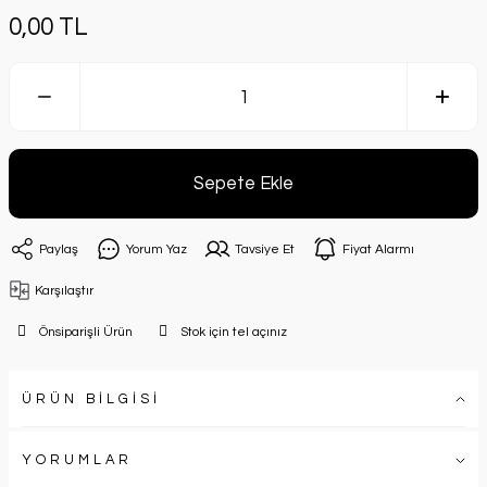
0,00 TL
Sepete Ekle
Paylaş
Yorum Yaz
Tavsiye Et
Fiyat Alarmı
Karşılaştır
Önsiparişli Ürün
Stok için tel açınız
ÜRÜN BİLGİSİ
YORUMLAR