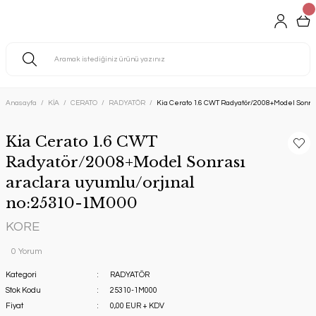
Anasayfa
KİA
CERATO
RADYATÖR
Kia Cerato 1.6 CWT Radyatör/2008+Model Sonras
Kia Cerato 1.6 CWT
Radyatör/2008+Model Sonrası
araclara uyumlu/orjınal
no:25310-1M000
KORE
0 Yorum
Kategori
RADYATÖR
Stok Kodu
25310-1M000
Fiyat
0,00 EUR + KDV