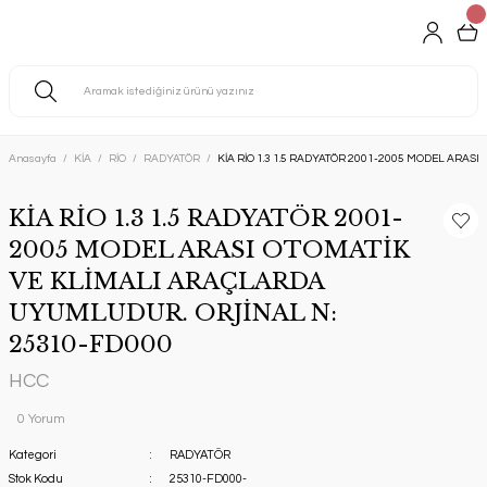
Anasayfa
KİA
RİO
RADYATÖR
KİA RİO 1.3 1.5 RADYATÖR 2001-2005 MODEL ARAS
KİA RİO 1.3 1.5 RADYATÖR 2001-
2005 MODEL ARASI OTOMATİK
VE KLİMALI ARAÇLARDA
UYUMLUDUR. ORJİNAL N:
25310-FD000
HCC
0 Yorum
Kategori
RADYATÖR
Stok Kodu
25310-FD000-