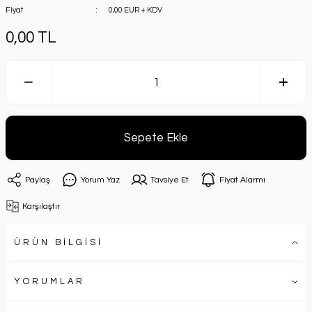
Fiyat
0,00 EUR + KDV
0,00 TL
Sepete Ekle
Paylaş
Yorum Yaz
Tavsiye Et
Fiyat Alarmı
Karşılaştır
ÜRÜN BİLGİSİ
YORUMLAR