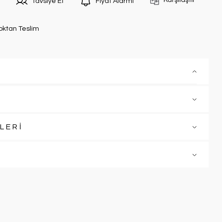
Karşılaştır
Tavsiye Et
Fiyat Alarmı
oktan Teslim
LERİ