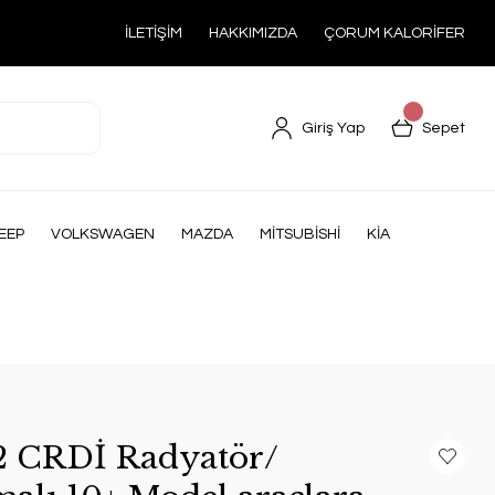
İLETİŞİM
HAKKIMIZDA
ÇORUM KALORİFER
Giriş Yap
Sepet
EEP
VOLKSWAGEN
MAZDA
MİTSUBİSHİ
KİA
.2 CRDİ Radyatör/