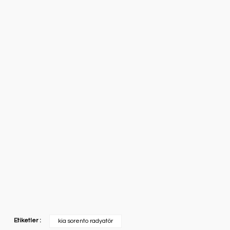
Etiketler :
kia sorento radyatör