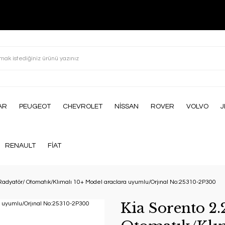
AR
PEUGEOT
CHEVROLET
NİSSAN
ROVER
VOLVO
J
RENAULT
FİAT
Radyatör/ Otomatık/Klımalı 10+ Model araclara uyumlu/Orjınal No:25310-2P300
Kia Sorento 2