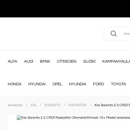
ALFA
AUDİ
BMW
CİTREOEN
SUZİKİ
KAMPANYALIL
HONDA
HYUNDAI
OPEL
HYUNDAI
FORD
TOYOTA
Anasayfa
KİA
SORENTO
RADYATÖR
Kia Sorento 2.2 CRDİ 