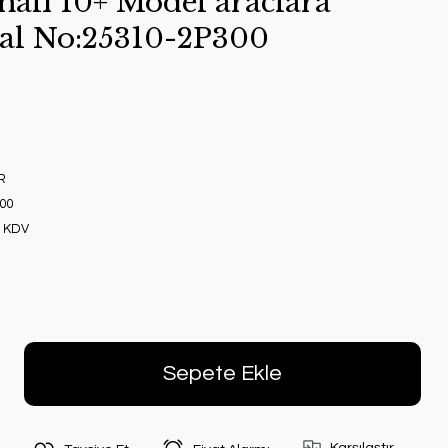
alı 10+ Model araclara
al No:25310-2P300
R
00
+ KDV
Sepete Ekle