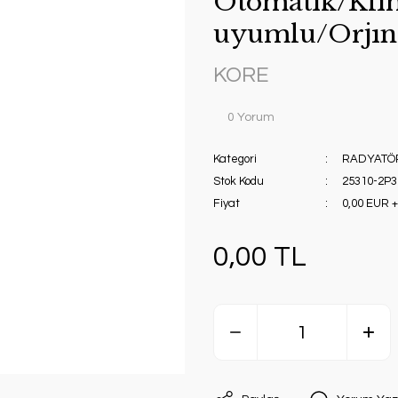
Otomatık/Klım
uyumlu/Orjın
KORE
0 Yorum
Kategori
RADYATÖ
Stok Kodu
25310-2P3
Fiyat
0,00 EUR 
0,00 TL