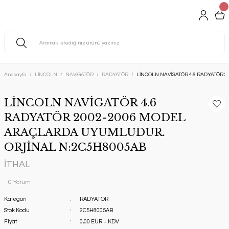
Anasayfa
LİNCOLN
NAVİGATÖR
RADYATÖR
LİNCOLN NAVİGATÖR 4.6 RADYATÖR
LİNCOLN NAVİGATÖR 4.6
RADYATÖR 2002-2006 MODEL
ARAÇLARDA UYUMLUDUR.
ORJİNAL N:2C5H8005AB
İTHAL
0 Yorum
Kategori
RADYATÖR
Stok Kodu
2C5H8005AB
Fiyat
0,00 EUR + KDV