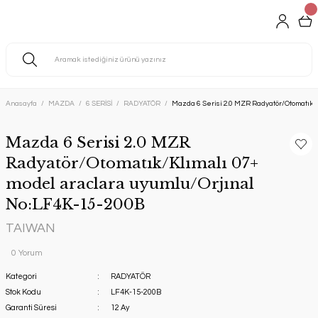
Anasayfa
MAZDA
6 SERİSİ
RADYATÖR
Mazda 6 Serisi 2.0 MZR Radyatör/Otomatık/
Mazda 6 Serisi 2.0 MZR
Radyatör/Otomatık/Klımalı 07+
model araclara uyumlu/Orjınal
No:LF4K-15-200B
TAIWAN
0 Yorum
Kategori
RADYATÖR
Stok Kodu
LF4K-15-200B
Garanti Süresi
12 Ay