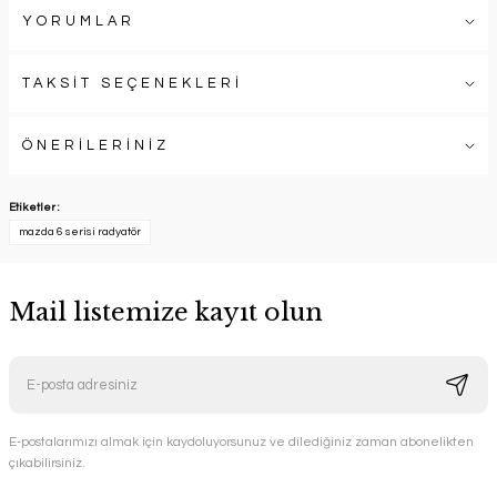
YORUMLAR
TAKSİT SEÇENEKLERİ
ÖNERİLERİNİZ
Etiketler :
mazda 6 serisi radyatör
Mail listemize kayıt olun
E-postalarımızı almak için kaydoluyorsunuz ve dilediğiniz zaman abonelikten
çıkabilirsiniz.