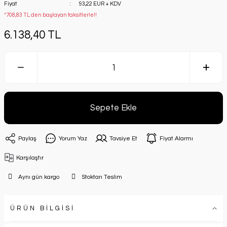
Fiyat
93,22 EUR + KDV
*708,83 TL den başlayan taksitlerle!!
6.138,40 TL
Sepete Ekle
Paylaş
Yorum Yaz
Tavsiye Et
Fiyat Alarmı
Karşılaştır
Aynı gün kargo
Stoktan Teslim
ÜRÜN BİLGİSİ