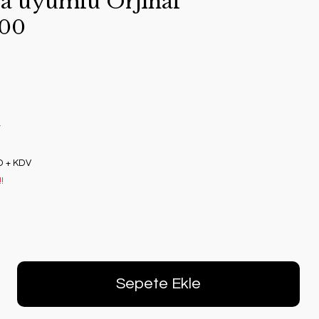
ara uyumlu Orjınal
00
r
D + KDV
!
Sepete Ekle