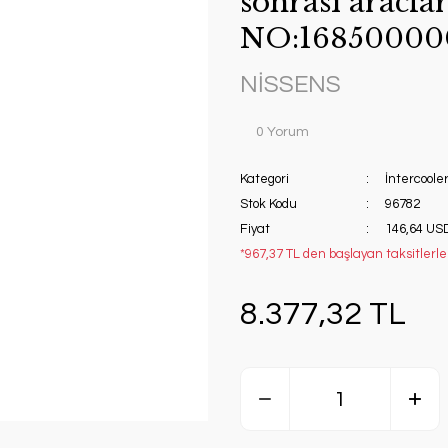
sonrası aracl
NO:16850000
NİSSENS
0 Yorum
Kategori
İntercoole
Stok Kodu
96782
Fiyat
146,64 US
*967,37 TL den başlayan taksitlerle!
8.377,32 TL