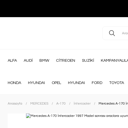
ALFA
AUDİ
BMW
CİTREOEN
SUZİKİ
KAMPANYALIL
HONDA
HYUNDAI
OPEL
HYUNDAI
FORD
TOYOTA
Anasayfa
MERCEDES
A-170
İntercooler
Mercedes A-170 İn