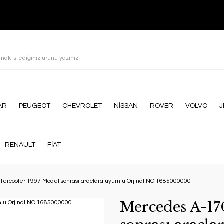
AR
PEUGEOT
CHEVROLET
NİSSAN
ROVER
VOLVO
J
RENAULT
FİAT
tercooler 1997 Model sonrası araclara uyumlu Orjınal NO:1685000000
Mercedes A-17