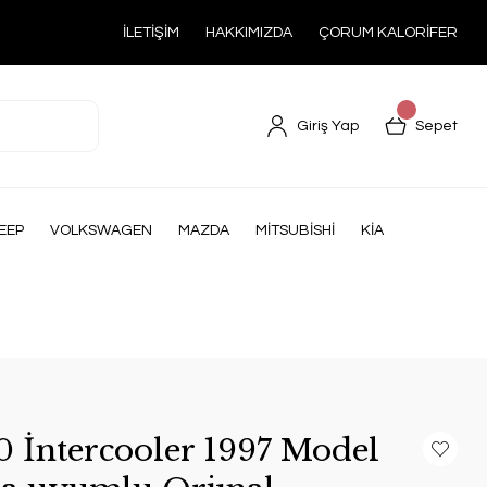
İLETİŞİM
HAKKIMIZDA
ÇORUM KALORİFER
Giriş Yap
Sepet
EEP
VOLKSWAGEN
MAZDA
MİTSUBİSHİ
KİA
0 İntercooler 1997 Model