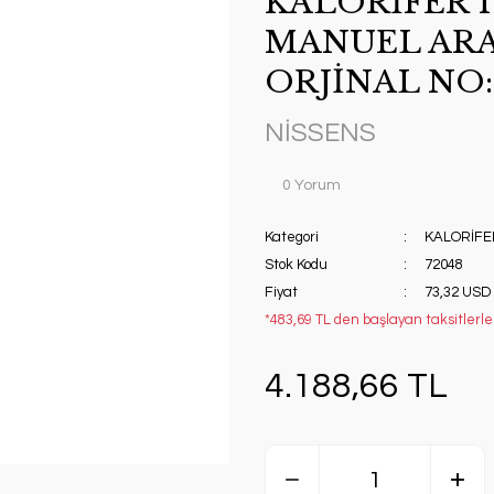
KALORİFER 
MANUEL AR
ORJİNAL NO:
NİSSENS
0 Yorum
Kategori
KALORİFE
Stok Kodu
72048
Fiyat
73,32 USD
*483,69 TL den başlayan taksitlerle!
4.188,66 TL