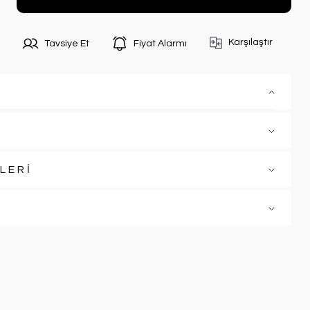
Karşılaştır
Tavsiye Et
Fiyat Alarmı
LERİ