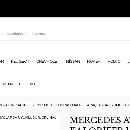
AR
PEUGEOT
CHEVROLET
NİSSAN
ROVER
VOLVO
J
RENAULT
FİAT
O, AXOR KALORİFER 1997 MODEL SONRASI MANUEL ARAÇLARDA UYUMLUDUR.
MERCEDES A