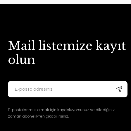
Mail listemize kayıt
olun
E-postalarımızı almak için kaydoluyorsunuz ve dilediğiniz
zaman abonelikten çıkabilirsiniz.