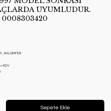
1997 MODEL SONRASI
AÇLARDA UYUMLUDUR.
 0008303420
R
,
KALORİFER
 + KDV
!
Sepete Ekle