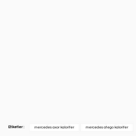
Etiketler :
mercedes axor kalorifer
mercedes atego kalorifer