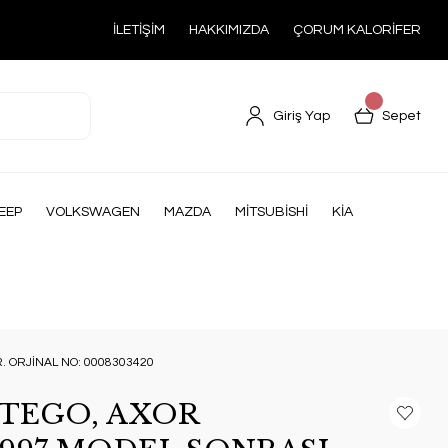
İLETİŞİM
HAKKIMIZDA
ÇORUM KALORİFER
Giriş Yap
Sepet
EEP
VOLKSWAGEN
MAZDA
MİTSUBİSHİ
KİA
 ORJİNAL NO: 0008303420
TEGO, AXOR