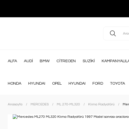
ALFA
AUDİ
BMW
CİTREOEN
SUZİKİ
KAMPANYALIL
HONDA
HYUNDAI
OPEL
HYUNDAI
FORD
TOYOTA
Anasayfa
MERCEDES
ML 270-ML320
Klıma Radyatörü
Mer