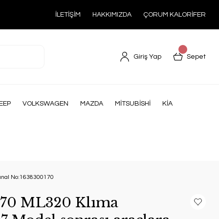
İLETİŞİM
HAKKIMIZDA
ÇORUM KALORİFER
Giriş Yap
Sepet
EEP
VOLKSWAGEN
MAZDA
MİTSUBİSHİ
KİA
jınal No:1638300170
70 ML320 Klıma