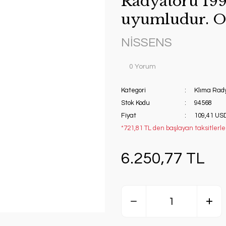
Radyatörü 199
uyumludur. O
NİSSENS
0 Yorum
Kategori
Klıma Rad
Stok Kodu
94568
Fiyat
109,41 US
*721,81 TL den başlayan taksitlerle!
6.250,77 TL