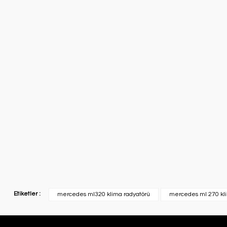
Etiketler :
mercedes ml320 klima radyatörü
mercedes ml 270 kli