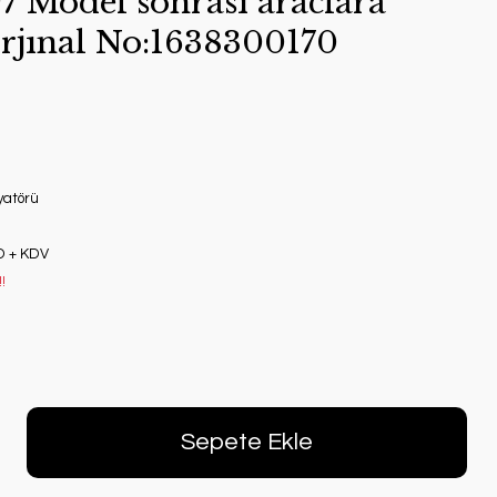
7 Model sonrası araclara
rjınal No:1638300170
yatörü
D + KDV
!
Sepete Ekle