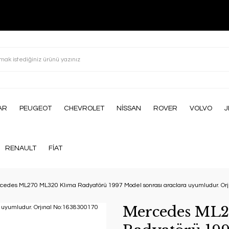
AR
PEUGEOT
CHEVROLET
NİSSAN
ROVER
VOLVO
J
RENAULT
FİAT
cedes ML270 ML320 Klıma Radyatörü 1997 Model sonrası araclara uyumludur. Or
Mercedes ML2