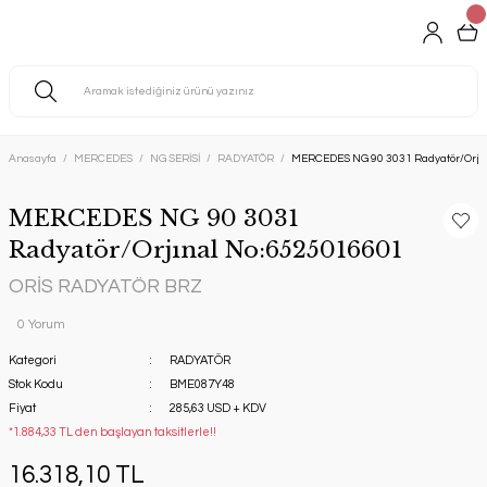
Anasayfa
MERCEDES
NG SERİSİ
RADYATÖR
MERCEDES NG 90 3031 Radyatör/Orjı
MERCEDES NG 90 3031
Radyatör/Orjınal No:6525016601
ORİS RADYATÖR BRZ
0 Yorum
Kategori
RADYATÖR
Stok Kodu
BME087Y48
Fiyat
285,63 USD + KDV
*1.884,33 TL den başlayan taksitlerle!!
16.318,10 TL