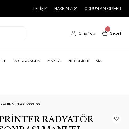
İLETİŞİM
HAKKIMIZDA
ÇORUM KALORİFER
Giriş Yap
Sepet
EEP
VOLKSWAGEN
MAZDA
MİTSUBİSHİ
KİA
ORJİNAL N:9015003100
PRİNTER RADYATÖR