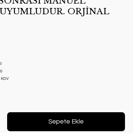
 SONRASI MANUEL
UYUMLUDUR. ORJİNAL
0
R
0
+ KDV
Sepete Ekle