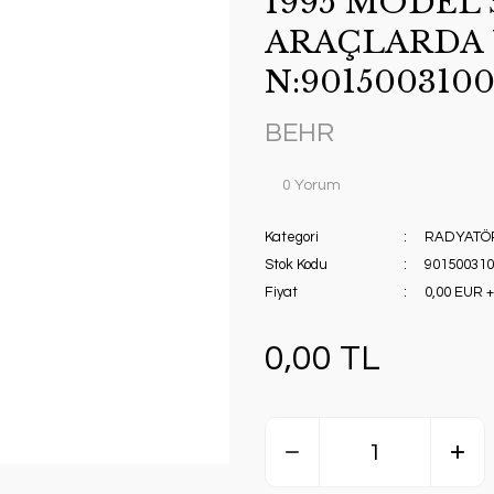
1995 MODEL
ARAÇLARDA 
N:901500310
BEHR
0 Yorum
Kategori
RADYATÖ
Stok Kodu
901500310
Fiyat
0,00 EUR 
0,00 TL