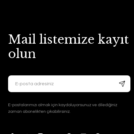
Mail listemize kayıt
olun
E-postalarımızı almak için kaydoluyorsunuz ve dilediğiniz
zaman abonelikten çıkabilirsiniz.