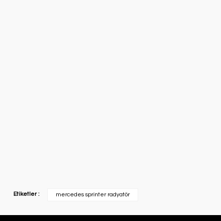
Etiketler :
mercedes sprinter radyatör