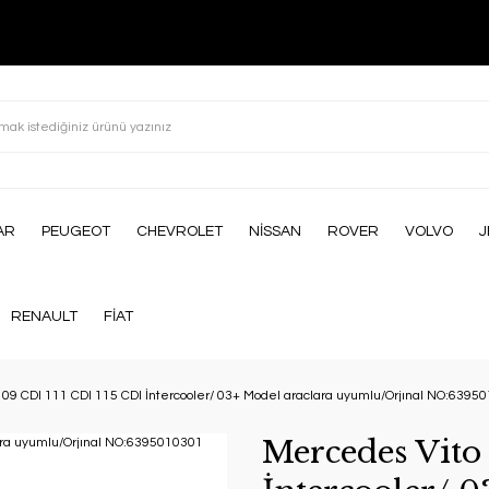
AR
PEUGEOT
CHEVROLET
NİSSAN
ROVER
VOLVO
J
RENAULT
FİAT
09 CDI 111 CDI 115 CDI İntercooler/ 03+ Model araclara uyumlu/Orjınal NO:6395
Mercedes Vito