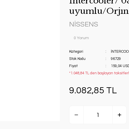
İntercooler/ 0
uyumlu/Orjın
NİSSENS
0 Yorum
Kategori
İNTERCOO
Stok Kodu
96729
Fiyat
159,04 US
*1.048,84 TL den başlayan taksitlerl
9.082,85 TL