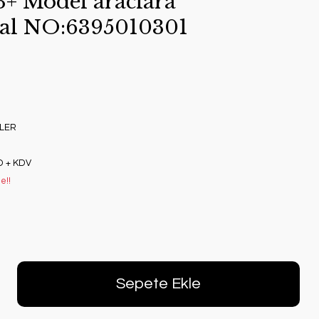
3+ Model araclara
al NO:6395010301
LER
D + KDV
e!!
Sepete Ekle