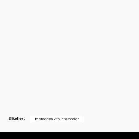
Etiketler :
mercedes vito intercooler