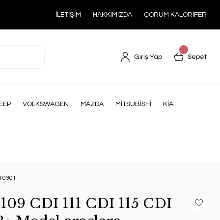
İLETİŞİM
HAKKIMIZDA
ÇORUM KALORİFER
Giriş Yap
Sepet
EEP
VOLKSWAGEN
MAZDA
MİTSUBİSHİ
KİA
010301
 109 CDI 111 CDI 115 CDI