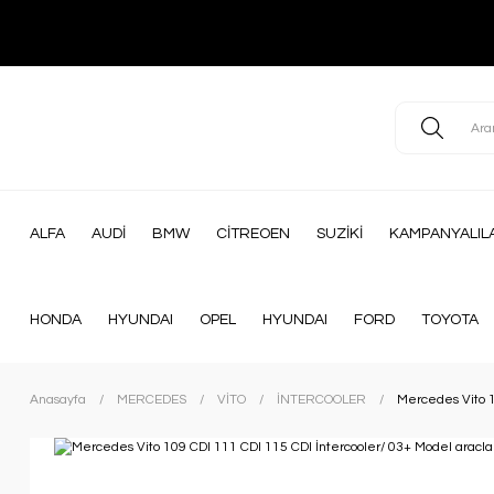
ALFA
AUDİ
BMW
CİTREOEN
SUZİKİ
KAMPANYALIL
HONDA
HYUNDAI
OPEL
HYUNDAI
FORD
TOYOTA
Anasayfa
MERCEDES
VİTO
İNTERCOOLER
Mercedes Vito 1