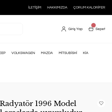
İLETİŞİM
HAKKIMIZDA
ÇORUM KALORİFER
Giriş Yap
Sepet
EEP
VOLKSWAGEN
MAZDA
MİTSUBİSHİ
KİA
 Radyatör 1996 Model