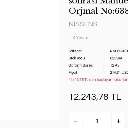
sonrası Manue
Orjınal No:63
NİSSENS
0 Yorum
Kategori
RADYATÖ
Stok Kodu
62559A
Garanti Süresi
12 Ay
Fiyat
214,31 US
*1.413,85 TL den başlayan taksitlerl
12.243,78 TL