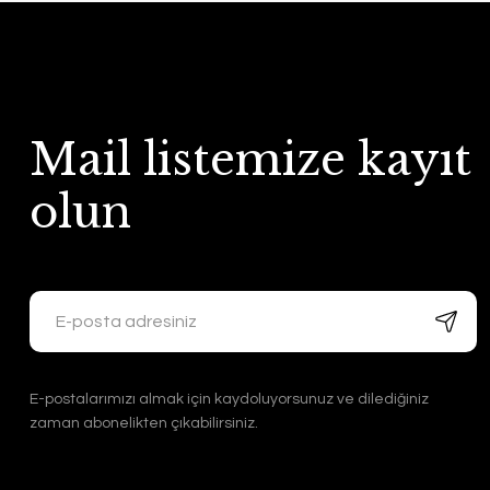
Mail listemize kayıt
olun
E-postalarımızı almak için kaydoluyorsunuz ve dilediğiniz
zaman abonelikten çıkabilirsiniz.