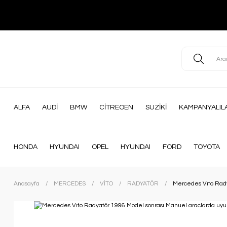
ALFA
AUDİ
BMW
CİTREOEN
SUZİKİ
KAMPANYALIL
HONDA
HYUNDAI
OPEL
HYUNDAI
FORD
TOYOTA
Anasayfa
MERCEDES
VİTO
RADYATÖR
Mercedes Vıto Rady