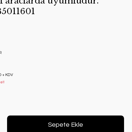
l araclarda uyumludur.
85011601
R
D + KDV
e!!
Sepete Ekle