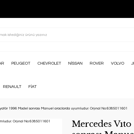
AR
PEUGEOT
CHEVROLET
NİSSAN
ROVER
VOLVO
J
RENAULT
FİAT
atör 1996 Model sonrası Manuel araclarda uyumludur. Orjınal No:6385011601
Mercedes Vıto