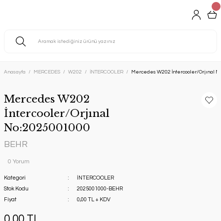
Anasayfa
MERCEDES
W202
İNTERCOOLER
Mercedes W202 İntercooler/Orjınal 
Mercedes W202
İntercooler/Orjınal
No:2025001000
BEHR
0 Yorum
Kategori
İNTERCOOLER
Stok Kodu
2025001000-BEHR
Fiyat
0,00 TL + KDV
0,00 TL