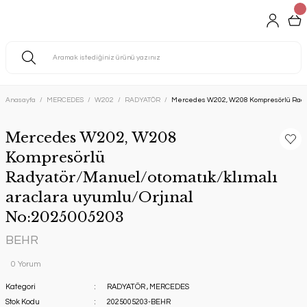
Anasayfa
MERCEDES
W202
RADYATÖR
Mercedes W202, W208 Kompresörlü Radyat
Mercedes W202, W208
Kompresörlü
Radyatör/Manuel/otomatık/klımalı
araclara uyumlu/Orjınal
No:2025005203
BEHR
0 Yorum
Kategori
RADYATÖR
,
MERCEDES
Stok Kodu
2025005203-BEHR