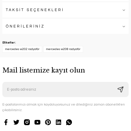
TAKSİT SEÇENEKLERİ
ÖNERİLERİNİZ
Etiketler :
mercedes w202 radyatör
mercedes w208 radyatör
Mail listemize kayıt olun
E-postalarımızı almak için kaydoluyorsunuz ve dilediğiniz zaman abonelikten
çıkabilirsiniz.