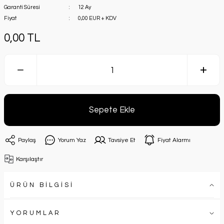
Garanti Süresi
12 Ay
Fiyat
0,00 EUR + KDV
0,00 TL
Sepete Ekle
Paylaş
Yorum Yaz
Tavsiye Et
Fiyat Alarmı
Karşılaştır
ÜRÜN BİLGİSİ
YORUMLAR