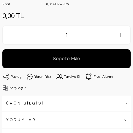
Fiyat
0,00 EUR + KDV
0,00 TL
Sepete Ekle
Paylaş
Yorum Yaz
Tavsiye Et
Fiyat Alarmı
Karşılaştır
ÜRÜN BİLGİSİ
YORUMLAR