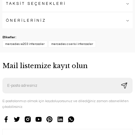
TAKSİT SEÇENEKLERİ
ÖNERİLERİNİZ
Etiketler :
mercedes w203 intercooler
mercedes c serisi intercooler
Mail listemize kayıt olun
E-postalarımızı almak için kaydoluyorsunuz ve dilediğiniz zaman abonelikten
çıkabilirsiniz.