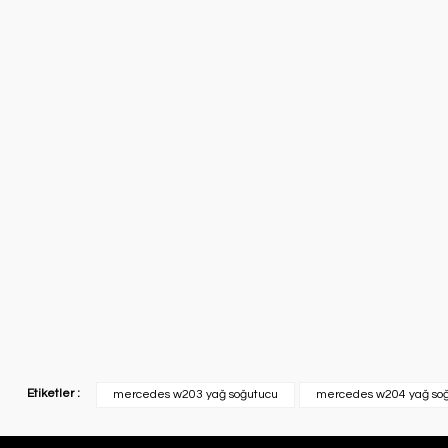
Etiketler :
mercedes w203 yağ soğutucu
mercedes w204 yağ so