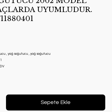
OĞUTUCU 2002 MODEL
AÇLARDA UYUMLUDUR.
11880401
tucu
,
yağ soğutucu
,
yağ soğutucu
1
KDV
Sepete Ekle