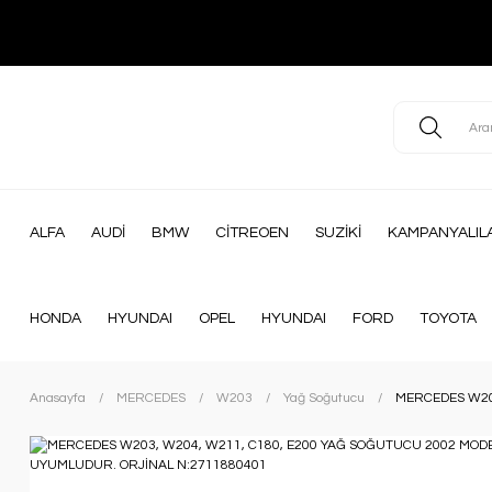
ALFA
AUDİ
BMW
CİTREOEN
SUZİKİ
KAMPANYALIL
HONDA
HYUNDAI
OPEL
HYUNDAI
FORD
TOYOTA
Anasayfa
MERCEDES
W203
Yağ Soğutucu
MERCEDES W20