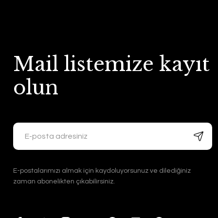
Mail listemize kayıt
olun
E-postalarımızı almak için kaydoluyorsunuz ve dilediğiniz
zaman abonelikten çıkabilirsiniz.