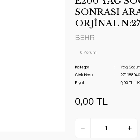
E200 YAĞ S
SONRASI AR
ORJİNAL N:27
BEHR
0 Yorum
Kategori
Yağ Soğu
Stok Kodu
271188040
Fiyat
0,00 TL + 
0,00 TL