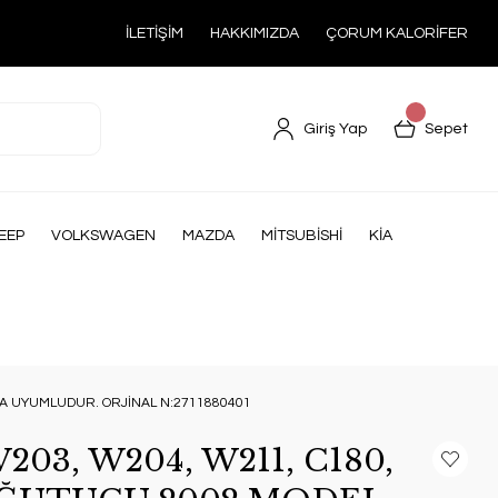
İLETİŞİM
HAKKIMIZDA
ÇORUM KALORİFER
Giriş Yap
Sepet
EEP
VOLKSWAGEN
MAZDA
MİTSUBİSHİ
KİA
A UYUMLUDUR. ORJİNAL N:2711880401
03, W204, W211, C180,