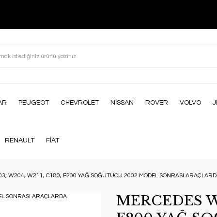
AR
PEUGEOT
CHEVROLET
NİSSAN
ROVER
VOLVO
J
RENAULT
FİAT
3, W204, W211, C180, E200 YAĞ SOĞUTUCU 2002 MODEL SONRASI ARAÇLARD
MERCEDES W2