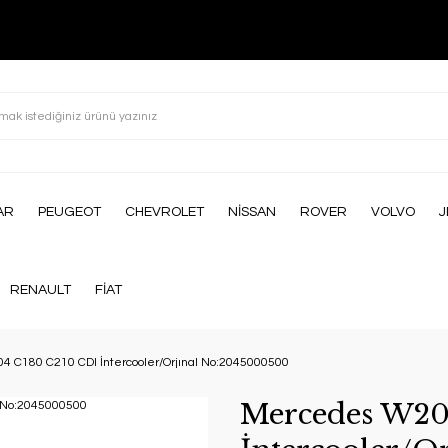
AR
PEUGEOT
CHEVROLET
NİSSAN
ROVER
VOLVO
J
RENAULT
FİAT
 C180 C210 CDI İntercooler/Orjınal No:2045000500
Mercedes W20