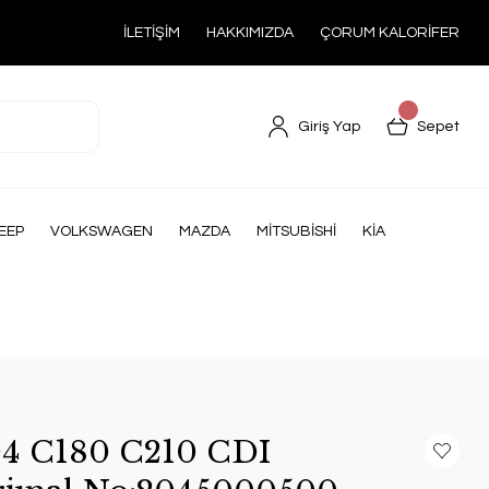
İLETİŞİM
HAKKIMIZDA
ÇORUM KALORİFER
Giriş Yap
Sepet
EEP
VOLKSWAGEN
MAZDA
MİTSUBİSHİ
KİA
4 C180 C210 CDI