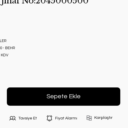
rjınal No:2045000500
LER
0 - BEHR
+ KDV
Sepete Ekle
Karşılaştır
Tavsiye Et
Fiyat Alarmı