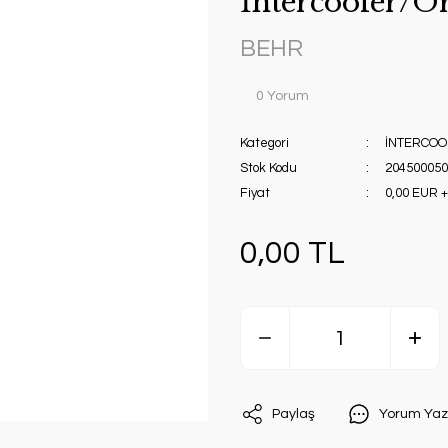
İntercooler/O
BEHR
0 Yorum
Kategori
İNTERCOO
Stok Kodu
204500050
Fiyat
0,00 EUR 
0,00 TL
Paylaş
Yorum Yaz