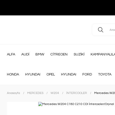
ALFA
AUDİ
BMW
CİTREOEN
SUZİKİ
KAMPANYALIL
HONDA
HYUNDAI
OPEL
HYUNDAI
FORD
TOYOTA
Anasayfa
MERCEDES
W204
İNTERCOOLER
Mercedes W204