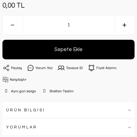
0,00 TL
Sepete Ekle
Paylaş
Yorum Yaz
Tavsiye Et
Fiyat Alarmı
Karşılaştır
Aynı gün kargo
Stoktan Teslim
ÜRÜN BİLGİSİ
YORUMLAR