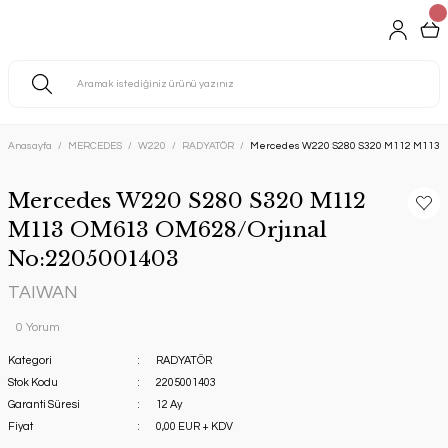
Anasayfa
MERCEDES
W220
RADYATÖR
Mercedes W220 S280 S320 M112 M113 O
Mercedes W220 S280 S320 M112
M113 OM613 OM628/Orjınal
No:2205001403
TAIWAN
0 Yorum
Kategori
RADYATÖR
Stok Kodu
2205001403
Garanti Süresi
12 Ay
Fiyat
0,00 EUR + KDV