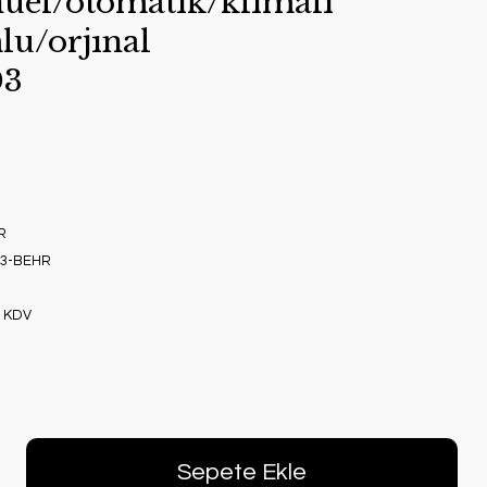
uel/otomatık/klımalı
lu/orjınal
03
R
03-BEHR
+ KDV
Sepete Ekle