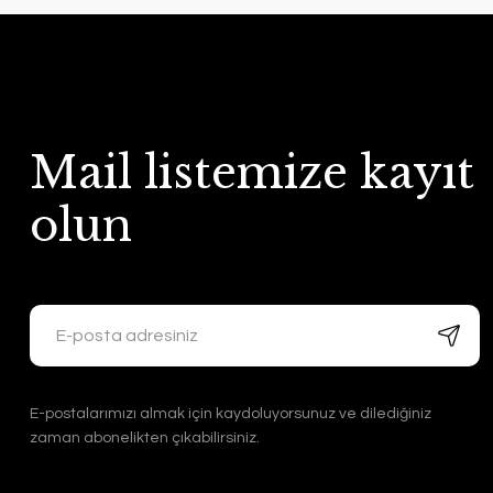
Mail listemize kayıt
olun
E-postalarımızı almak için kaydoluyorsunuz ve dilediğiniz
zaman abonelikten çıkabilirsiniz.