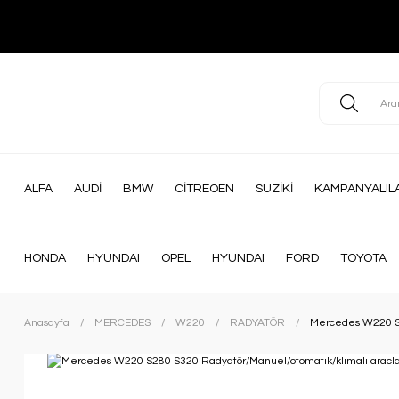
ALFA
AUDİ
BMW
CİTREOEN
SUZİKİ
KAMPANYALIL
HONDA
HYUNDAI
OPEL
HYUNDAI
FORD
TOYOTA
Anasayfa
MERCEDES
W220
RADYATÖR
Mercedes W220 S2