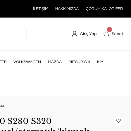
İLETİŞİM
HAKKIMIZDA
ÇORUM KALORİFER
Giriş Yap
Sepet
EEP
VOLKSWAGEN
MAZDA
MİTSUBİSHİ
KİA
003
0 S280 S320