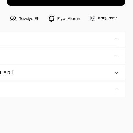
Karşılaştır
Tavsiye Et
Fiyat Alarmı
LERİ