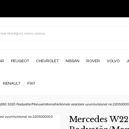
AR
PEUGEOT
CHEVROLET
NİSSAN
ROVER
VOLVO
J
RENAULT
FİAT
80 S320 Radyatör/Manuel/otomatık/klımalı araclara uyumlu/orjınal no:2205000
Mercedes W22