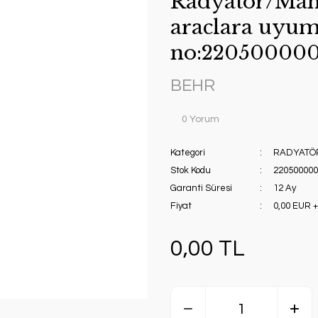
Radyatör/Man
araclara uyum
no:22050000
BEHR
0 Yorum
Kategori
RADYATÖ
Stok Kodu
22050000
Garanti Süresi
12 Ay
Fiyat
0,00 EUR 
0,00 TL