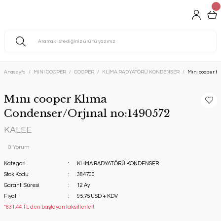
Anasayfa
MINI COOPER
COOPER
KLİMA RADYATÖRÜ KONDENSER
Mını cooper K
Mını cooper Klıma
Condenser/Orjınal no:1490572
KALEE
0 Yorum
Kategori
KLİMA RADYATÖRÜ KONDENSER
Stok Kodu
384700
Garanti Süresi
12 Ay
Fiyat
95,75 USD + KDV
*631,44 TL den başlayan taksitlerle!!