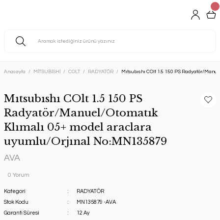
Anasayfa
MİTSUBİSHİ
COLT
RADYATÖR
Mıtsubıshı COlt 1.5 150 PS Radyatör/Manu
Mıtsubıshı COlt 1.5 150 PS
Radyatör/Manuel/Otomatık
Klımalı 05+ model araclara
uyumlu/Orjınal No:MN135879
AVA
0 Yorum
Kategori
RADYATÖR
Stok Kodu
MN135879 -AVA
Garanti Süresi
12 Ay