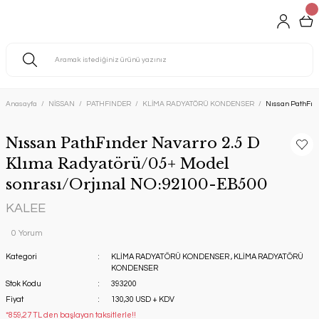
Anasayfa
NİSSAN
PATHFINDER
KLİMA RADYATÖRÜ KONDENSER
Nıssan PathFın
Nıssan PathFınder Navarro 2.5 D
Klıma Radyatörü/05+ Model
sonrası/Orjınal NO:92100-EB500
KALEE
0 Yorum
Kategori
KLİMA RADYATÖRÜ KONDENSER
,
KLİMA RADYATÖRÜ
KONDENSER
Stok Kodu
393200
Fiyat
130,30 USD + KDV
*859,27 TL den başlayan taksitlerle!!