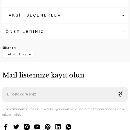
TAKSİT SEÇENEKLERİ
ÖNERİLERİNİZ
Etiketler :
opel astra f radyatör
Mail listemize kayıt olun
E-postalarımızı almak için kaydoluyorsunuz ve dilediğiniz zaman abonelikten
çıkabilirsiniz.