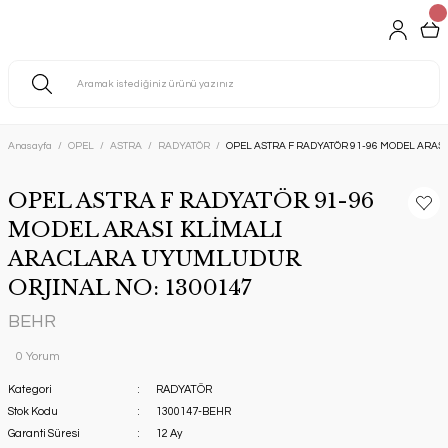
Anasayfa
OPEL
ASTRA
RADYATÖR
OPEL ASTRA F RADYATÖR 91-96 MODEL ARAS
OPEL ASTRA F RADYATÖR 91-96
MODEL ARASI KLİMALI
ARACLARA UYUMLUDUR
ORJINAL NO: 1300147
BEHR
0 Yorum
Kategori
RADYATÖR
Stok Kodu
1300147-BEHR
Garanti Süresi
12 Ay