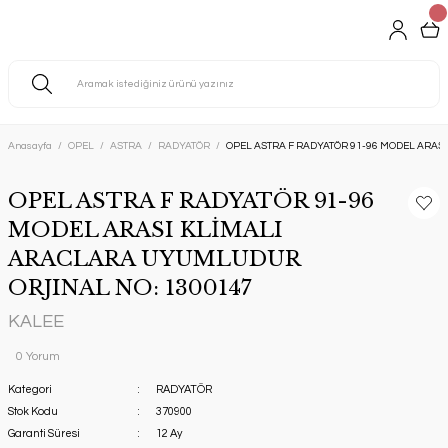
Anasayfa
OPEL
ASTRA
RADYATÖR
OPEL ASTRA F RADYATÖR 91-96 MODEL ARAS
OPEL ASTRA F RADYATÖR 91-96
MODEL ARASI KLİMALI
ARACLARA UYUMLUDUR
ORJINAL NO: 1300147
KALEE
0 Yorum
Kategori
RADYATÖR
Stok Kodu
370900
Garanti Süresi
12 Ay