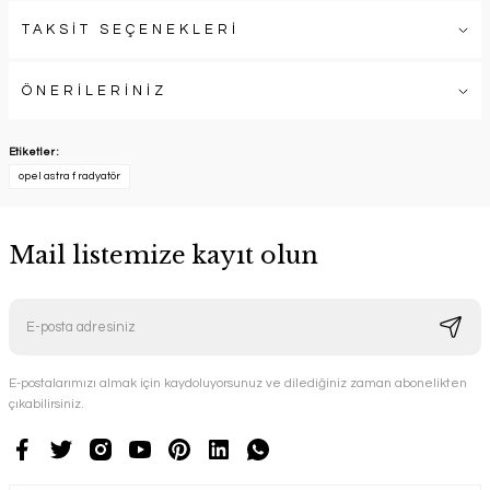
TAKSİT SEÇENEKLERİ
ÖNERİLERİNİZ
Etiketler :
opel astra f radyatör
Mail listemize kayıt olun
E-postalarımızı almak için kaydoluyorsunuz ve dilediğiniz zaman abonelikten
çıkabilirsiniz.