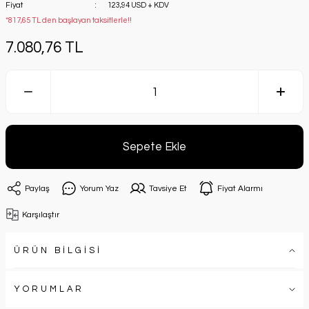
Fiyat
123,94 USD + KDV
*817,65 TL den başlayan taksitlerle!!
7.080,76 TL
Sepete Ekle
Paylaş
Yorum Yaz
Tavsiye Et
Fiyat Alarmı
Karşılaştır
ÜRÜN BİLGİSİ
YORUMLAR