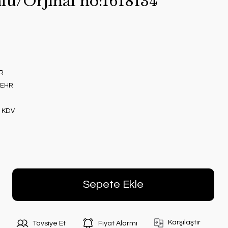
lu/Orjınal no:1618134
R
BEHR
+ KDV
Sepete Ekle
Karşılaştır
Tavsiye Et
Fiyat Alarmı