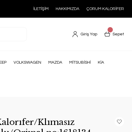
İLETİŞİM
HAKKIMIZDA
ÇORUM KALORİFER
Giriş Yap
Sepet
EEP
VOLKSWAGEN
MAZDA
MİTSUBİSHİ
KİA
Kalorıfer/Klımasız