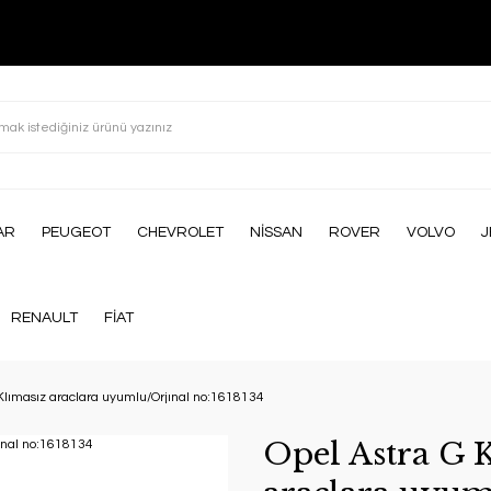
AR
PEUGEOT
CHEVROLET
NİSSAN
ROVER
VOLVO
J
RENAULT
FİAT
/Klımasız araclara uyumlu/Orjınal no:1618134
Opel Astra G 