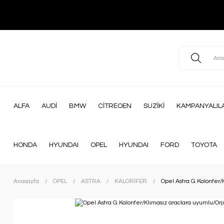
ALFA
AUDİ
BMW
CİTREOEN
SUZİKİ
KAMPANYALIL
HONDA
HYUNDAI
OPEL
HYUNDAI
FORD
TOYOTA
Anasayfa
OPEL
ASTRA
KALORİFER
Opel Astra G Kalorıfer