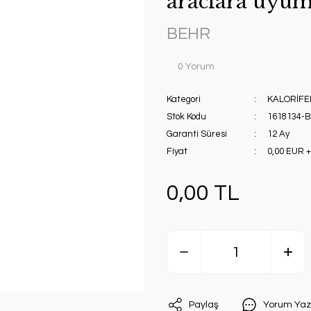
araclara uyum
BEHR
0 Yorum
Kategori
KALORİFE
Stok Kodu
1618134-
Garanti Süresi
12 Ay
Fiyat
0,00 EUR 
0,00 TL
Paylaş
Yorum Yaz